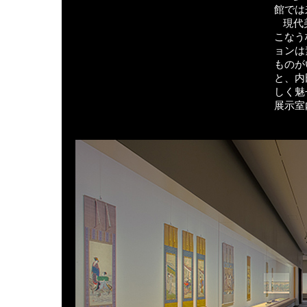
館では
現代
こなう
ョンは
ものが
と、内
しく魅
展示室