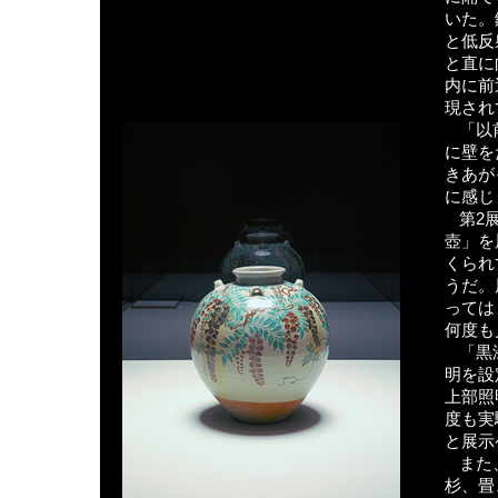
いた。
と低反
と直に
内に前
現され
「以
に壁を
きあが
に感じ
第2
壺」を
くられ
うだ。
っては
何度も
「黒
明を設
上部照
度も実
と展示
また
杉、畳