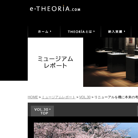
HOME
>
ミュージアムレポート
>
VOL.30
> リニューアルを機に本来の