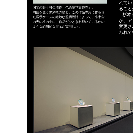
れてい
国宝の野々村仁清作「色絵藤花文茶壺」。
ること
周囲を覆う黒漆喰の壁と、この作品専用に作られ
杉本
た展示ケースの絶妙な照明設計によって、小宇宙
が、ア
の光の柱の中に、作品がひときわ輝いているかの
変更さ
ような幻想的な展示が実現した。
われて