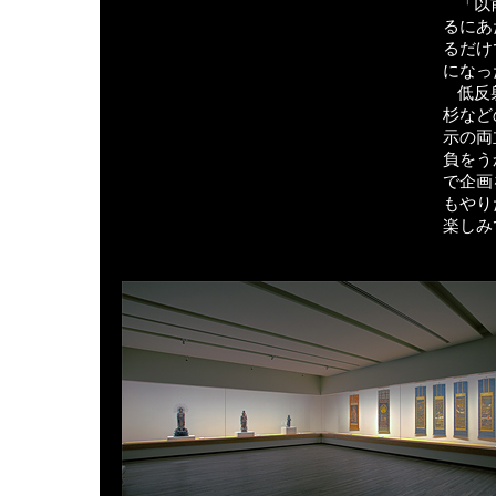
「以
るにあ
るだけ
になっ
低反
杉など
示の両
負をう
で企画
もやり
楽しみ