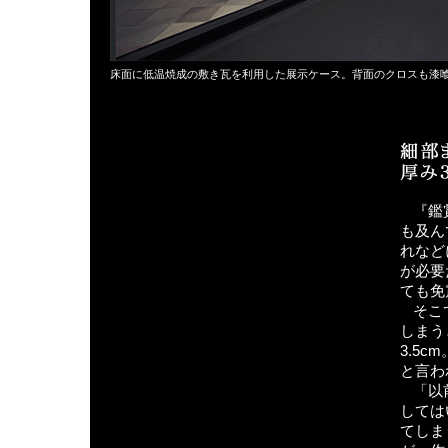
床面に低温焼成の敷き瓦を利用した展示ケース。背面のクロスも漆
『鑑
も及ん
れなど
が必要
ても免
そこ
しまう
3.5
と言わ
「以
しては
てしま