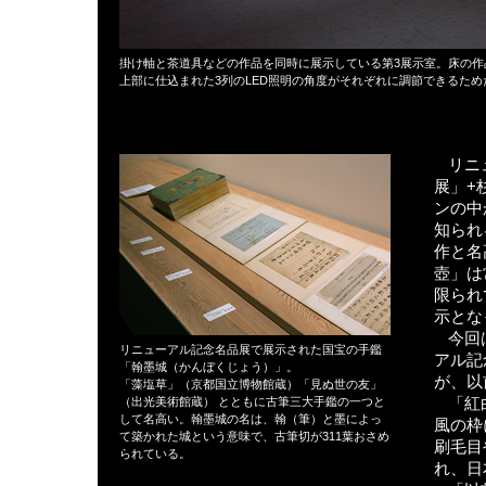
掛け軸と茶道具などの作品を同時に展示している第3展示室。床の
上部に仕込まれた3列のLED照明の角度がそれぞれに調節できるた
リニ
展」+
ンの中
知られ
作と名
壺」は
限られ
示とな
今回
リニューアル記念名品展で展示された国宝の手鑑
アル記
「翰墨城（かんぼくじょう）」。
が、以
「藻塩草」（京都国立博物館蔵）「見ぬ世の友」
「紅
（出光美術館蔵） とともに古筆三大手鑑の一つと
して名高い。翰墨城の名は、翰（筆）と墨によっ
風の枠
て築かれた城という意味で、古筆切が311葉おさめ
刷毛目
られている。
れ、日