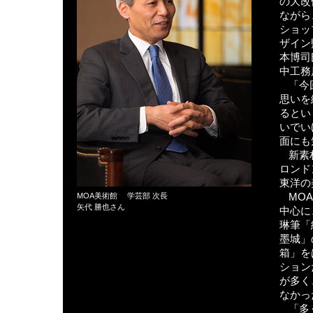
の大改
ながら
ショッ
ザイン
本博司
中工務
「今
思いを
るとい
いでい
面にも
新素
ロンド
東洋の
MO
MOA美術館 学芸部 次長
矢代 勝也さん
中心に
琳筆「
墨城」
箱」を
ション
が多く
なかっ
「多