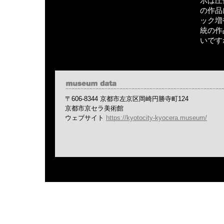
示は圧
の作品
ック増
統の作
いです
〒606-8344 京都市左京区岡崎円勝寺町124
京都市京セラ美術館
ウェブサイト
https://kyotocity-kyocera.museum/