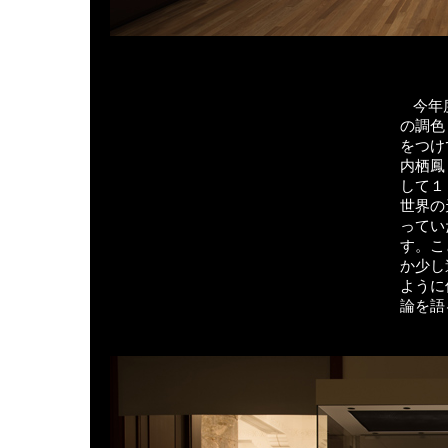
今年
の調色
をつけ
内栖鳳
して１
世界の
ってい
す。こ
か少し
ように
論を語