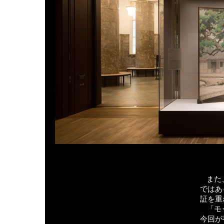
また
ではあ
証を重
「モ
今回が