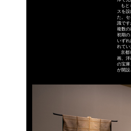
もと
スを設
た。セ
識です
複数の
初期の
いずれ
れてい
京都
画、洋
の宝庫
が開設