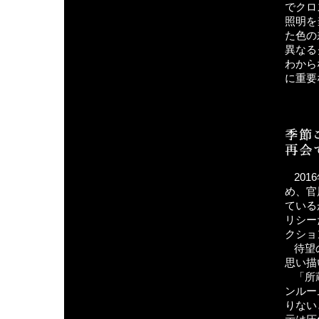
でクロ
照明を
た色の
異なる
わから
に重要
20
め、官
ている
リシー
クショ
待望
思い描
「所
ンルー
りない