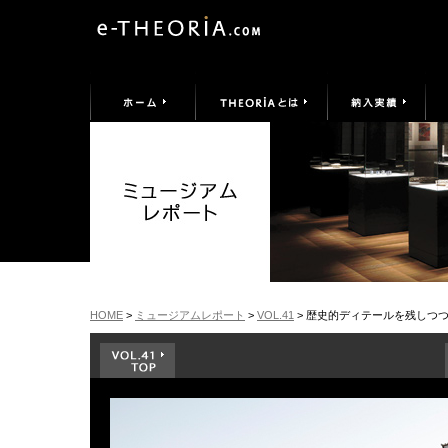
HOME
>
ミュージアムレポート
>
VOL.41
> 歴史的ディテールを残しつ