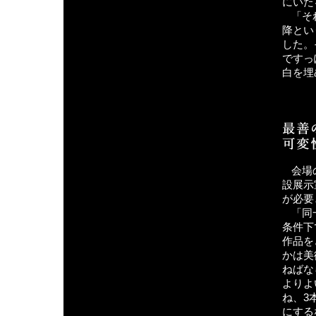
にいた
「そ
降とい
した。
ですっ
白を埋
会場
設展示
が必要
「同
条件下
作品を
かは美
ねばな
よりよ
ね、3
にする