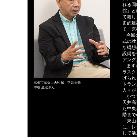
れる岡
館」と
て親し
史的建
て「京
今回
式の壮
な構想
設備を
アング
まず
ラスク
げられ
京都市京セラ美術館 学芸係長
トラン
中谷 至宏さん
人々が
かつ
天井高
た中央
階まで
「東山
に、レ
して活