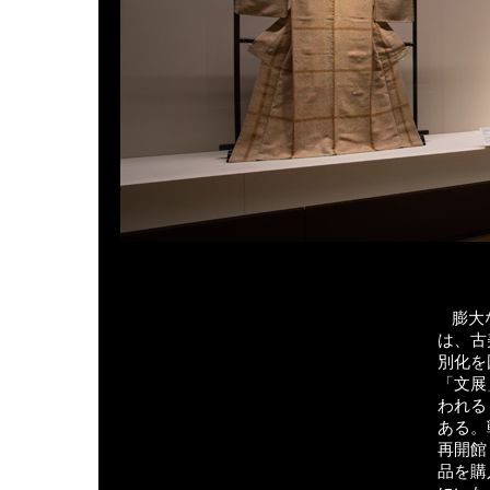
膨大
は、古
別化を
「文展
われる
ある。
再開館
品を購