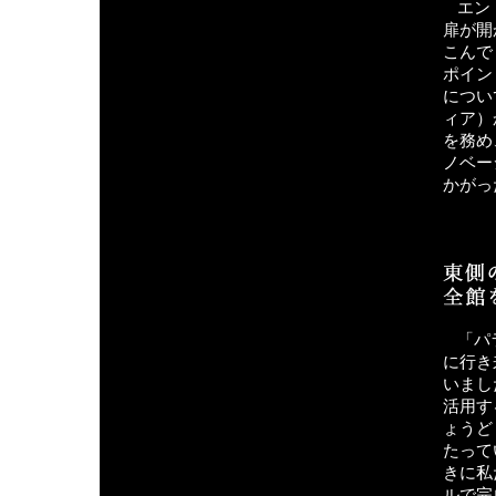
エン
扉が開
こんで
ポイン
につい
ィア）
を務め
ノベー
かがっ
「パ
に行き
いまし
活用す
ょうど
たって
きに私
ルで完