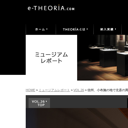
HOME
>
ミュージアムレポート
>
VOL.26
> 信州、小布施の地で北斎の