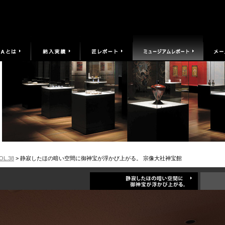
OL.38
> 静寂したほの暗い空間に御神宝が浮かび上がる。 宗像大社神宝館