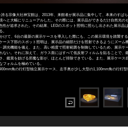
を誇る宗像大社神宝館は、2013年、来館者が展示品に集中して、本来のすば
境へと大幅にリニューアルした。その際には、展示品ができるだけ自然光の
演色性が追求された。その結果、LEDのスポット照明に照らし出された展示品
る。
れにかけて、6台の最新の展示ケースを導入した際にも、この展示環境を踏襲す
ケース下部のスポット照明は、展示品の細部だけを照射できるようにズーム
・調光機能を備え、また、高い精度で照射範囲を制御しているため、展示ケ
れない。それに加えて、ガラス面にはすべて低反射フィルムを貼ることで、
さ、鑑賞を妨げる邪魔な影が、ほとんど排除できている。また、展示ケース
なフォルムを極めている。
00mm角の行灯型独立展示ケース、左手奥が少し大型の1,100mm角の行灯