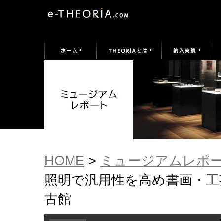
HOME
>
ミュージアムレポ
照明で汎用性を高め書画・工
古館